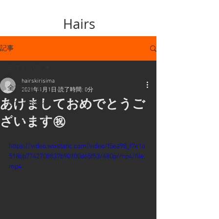
Hairs
記事
全ての記事
hairskirisima
全ての記事
2021年1月1日
読了時間: 0分
あけましておめでとうご
今すぐ始める
ざいます㊗️
コミュニティ
https://video.wixstatic.com/video/f5ea98_f7e1a
518bb7742708837b90100d65f53/480p/mp4/file.
mp4